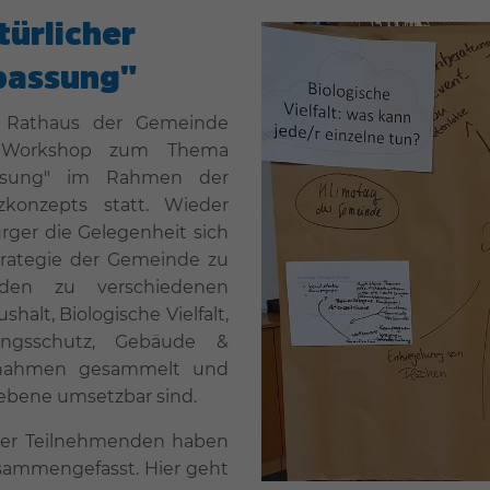
ürlicher
passung"
m Rathaus der Gemeinde
e Workshop zum Thema
passung" im Rahmen der
zkonzepts statt. Wieder
rger die Gelegenheit sich
strategie der Gemeinde zu
rden zu verschiedenen
lt, Biologische Vielfalt,
ungsschutz, Gebäude &
aßnahmen gesammelt und
eebene umsetzbar sind.
der Teilnehmenden haben
zusammengefasst. Hier geht