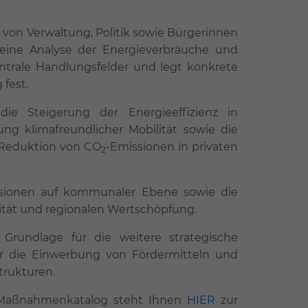
von Verwaltung, Politik sowie Bürgerinnen
 eine Analyse der Energieverbräuche und
entrale Handlungsfelder und legt konkrete
fest.
ie Steigerung der Energieeffizienz in
g klimafreundlicher Mobilität sowie die
r Reduktion von CO
-Emissionen in privaten
2
issionen auf kommunaler Ebene sowie die
ität und regionalen Wertschöpfung.
 Grundlage für die weitere strategische
r die Einwerbung von Fördermitteln und
trukturen.
 Maßnahmenkatalog steht Ihnen
HIER
zur