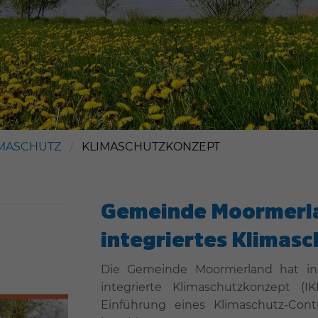
Warsingsfehn
Warsingsfehn
IMASCHUTZ
KLIMASCHUTZKONZEPT
Gemeinde Moormerla
integriertes Klimas
Die Gemeinde Moormerland hat in
integrierte Klimaschutzkonzept 
Einführung eines Klimaschutz-Con