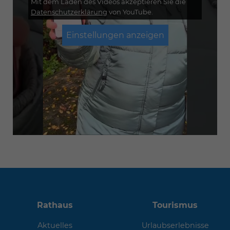
Mit dem Laden des Videos akzeptieren Sie die
Datenschutzerklärung
von YouTube.
Einstellungen anzeigen
Rathaus
Tourismus
Aktuelles
Urlaubserlebnisse