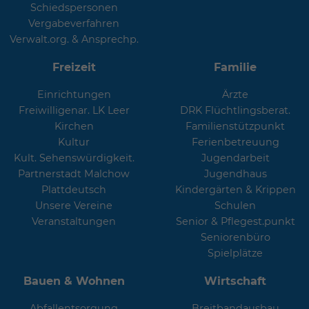
Schiedspersonen
Vergabeverfahren
Verwalt.org. & Ansprechp.
Freizeit
Familie
Einrichtungen
Ärzte
Freiwilligenar. LK Leer
DRK Flüchtlingsberat.
Kirchen
Familienstützpunkt
Kultur
Ferienbetreuung
Kult. Sehenswürdigkeit.
Jugendarbeit
Partnerstadt Malchow
Jugendhaus
Plattdeutsch
Kindergärten & Krippen
Unsere Vereine
Schulen
Veranstaltungen
Senior & Pflegest.punkt
Seniorenbüro
Spielplätze
Bauen & Wohnen
Wirtschaft
Abfallentsorgung
Breitbandausbau