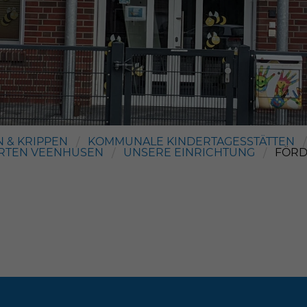
Warsingsfehn
Warsingsfehn
 & KRIPPEN
KOMMUNALE KINDERTAGESSTÄTTEN
ARTEN VEENHUSEN
UNSERE EINRICHTUNG
FÖRD